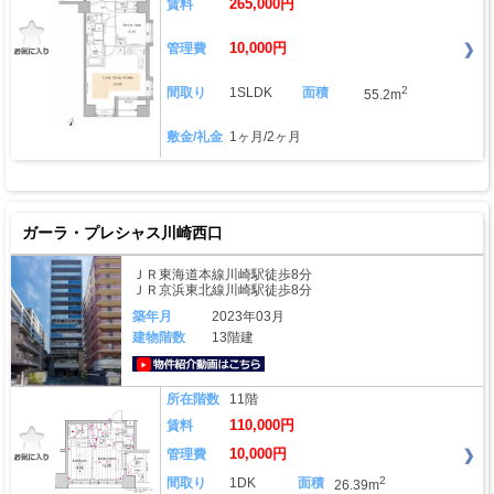
265,000円
賃料
10,000円
管理費
2
間取り
1SLDK
面積
55.2m
敷金/礼金
1ヶ月/2ヶ月
ガーラ・プレシャス川崎西口
ＪＲ東海道本線川崎駅徒歩8分
ＪＲ京浜東北線川崎駅徒歩8分
築年月
2023年03月
建物階数
13階建
動画はこちら
所在階数
11階
110,000円
賃料
10,000円
管理費
2
間取り
1DK
面積
26.39m