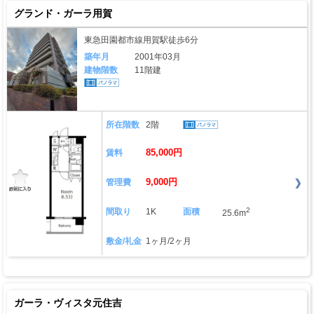
グランド・ガーラ用賀
東急田園都市線用賀駅徒歩6分
築年月
2001年03月
建物階数
11階建
所在階数
2階
85,000円
賃料
9,000円
管理費
2
間取り
1K
面積
25.6m
敷金/礼金
1ヶ月/2ヶ月
ガーラ・ヴィスタ元住吉