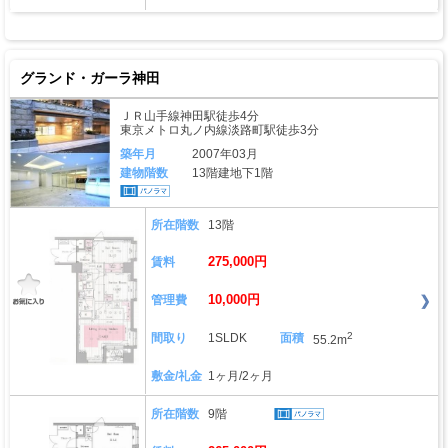
グランド・ガーラ神田
ＪＲ山手線神田駅徒歩4分
東京メトロ丸ノ内線淡路町駅徒歩3分
築年月
2007年03月
建物階数
13階建地下1階
所在階数
13階
275,000円
賃料
10,000円
管理費
2
間取り
1SLDK
面積
55.2m
敷金/礼金
1ヶ月/2ヶ月
所在階数
9階