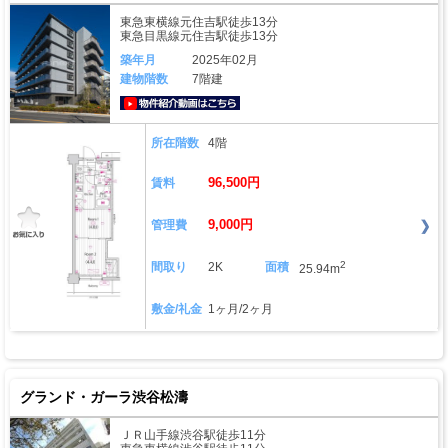
東急東横線元住吉駅徒歩13分
東急目黒線元住吉駅徒歩13分
築年月
2025年02月
建物階数
7階建
動画はこちら
所在階数
4階
96,500円
賃料
9,000円
管理費
2
間取り
2K
面積
25.94m
敷金/礼金
1ヶ月/2ヶ月
グランド・ガーラ渋谷松濤
ＪＲ山手線渋谷駅徒歩11分