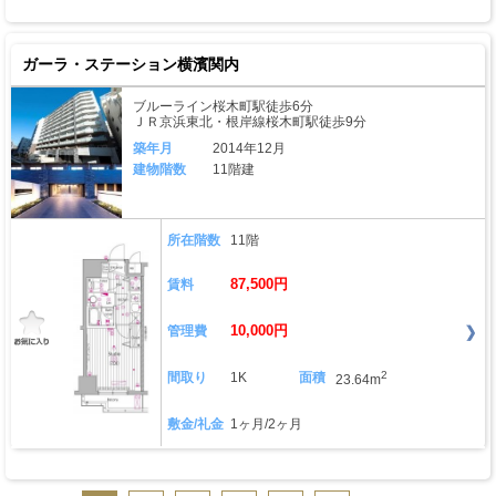
ガーラ・ステーション横濱関内
ブルーライン桜木町駅徒歩6分
ＪＲ京浜東北・根岸線桜木町駅徒歩9分
築年月
2014年12月
建物階数
11階建
所在階数
11階
87,500円
賃料
10,000円
管理費
2
間取り
1K
面積
23.64m
敷金/礼金
1ヶ月/2ヶ月