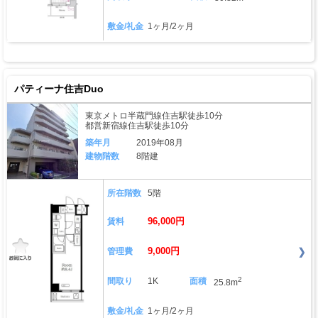
敷金/礼金
1ヶ月/2ヶ月
パティーナ住吉Duo
東京メトロ半蔵門線住吉駅徒歩10分
都営新宿線住吉駅徒歩10分
築年月
2019年08月
建物階数
8階建
所在階数
5階
96,000円
賃料
9,000円
管理費
2
間取り
1K
面積
25.8m
敷金/礼金
1ヶ月/2ヶ月