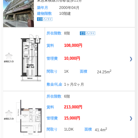
東急東横線渋谷駅徒歩11分
築年月
2000年04月
建物階数
10階建
所在階数
8階
108,000円
賃料
10,000円
管理費
2
間取り
1K
面積
24.25m
敷金/礼金
1ヶ月/2ヶ月
所在階数
6階
213,000円
賃料
15,000円
管理費
2
間取り
1LDK
面積
41.4m