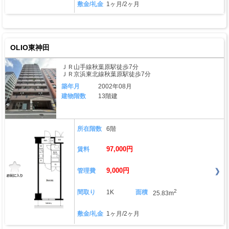
敷金/礼金
1ヶ月/2ヶ月
OLIO東神田
ＪＲ山手線秋葉原駅徒歩7分
ＪＲ京浜東北線秋葉原駅徒歩7分
築年月
2002年08月
建物階数
13階建
所在階数
6階
97,000円
賃料
9,000円
管理費
2
間取り
1K
面積
25.83m
敷金/礼金
1ヶ月/2ヶ月