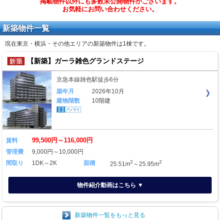
掲載物件以外にも多数未公開物件がございます。
お気軽にお問い合わせください。
新築物件一覧
現在東京・横浜・その他エリアの新築物件は
1棟
です。
【新築】ガーラ雑色グランドステージ
京急本線雑色駅徒歩6分
築年月
2026年10月
建物階数
10階建
99,500円～116,000円
賃料
管理費
9,000円～10,000円
2
2
間取り
1DK～2K
面積
25.51m
～25.95m
物件紹介動画はこちら ▼
新築物件一覧をもっと見る