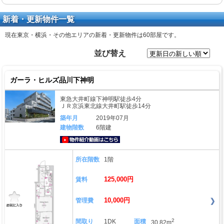
新着・更新物件一覧
現在東京・横浜・その他エリアの新着・更新物件は
60部屋
です。
並び替え
ガーラ・ヒルズ品川下神明
東急大井町線下神明駅徒歩4分
ＪＲ京浜東北線大井町駅徒歩14分
築年月
2019年07月
建物階数
6階建
動画はこちら
所在階数
1階
125,000円
賃料
10,000円
管理費
2
間取り
1DK
面積
30.82m