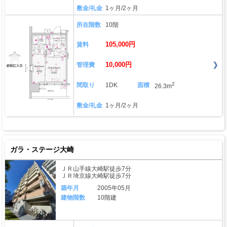
敷金/礼金
1ヶ月/2ヶ月
所在階数
10階
105,000円
賃料
10,000円
管理費
2
間取り
1DK
面積
26.3m
敷金/礼金
1ヶ月/2ヶ月
ガラ・ステージ大崎
ＪＲ山手線大崎駅徒歩7分
ＪＲ埼京線大崎駅徒歩7分
築年月
2005年05月
建物階数
10階建