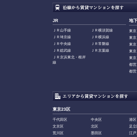
JR
地
ＪＲ山手線
ＪＲ横須賀線
東京
ＪＲ埼京線
ＪＲ横浜線
東京
ＪＲ中央線
ＪＲ常磐線
東京
ＪＲ総武線
ＪＲ京葉線
東京
ＪＲ京浜東北・根岸
東京
線
都営
都営
東京23区
千代田区
中央区
港区
文京区
北区
足立
荒川区
墨田区
江戸