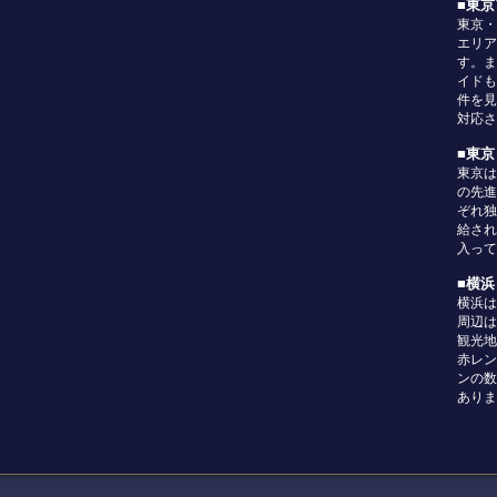
■東
東京・
エリア
す。ま
イドも
件を見
対応さ
■東
東京は
の先進
ぞれ独
給され
入って
■横
横浜は
周辺は
観光地
赤レン
ンの数
ありま