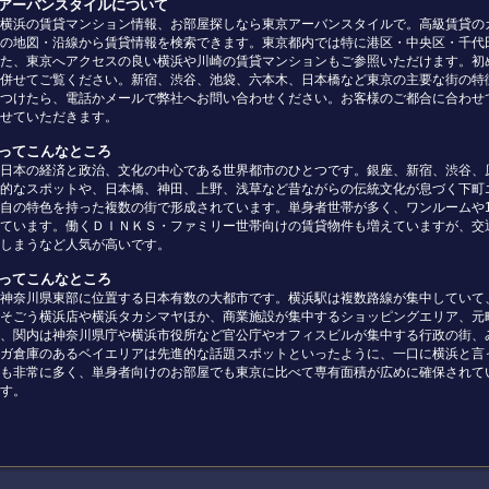
京アーバンスタイルについて
横浜の賃貸マンション情報、お部屋探しなら東京アーバンスタイルで。高級賃貸の
の地図・沿線から賃貸情報を検索できます。東京都内では特に港区・中央区・千代
た、東京へアクセスの良い横浜や川崎の賃貸マンションもご参照いただけます。初
併せてご覧ください。新宿、渋谷、池袋、六本木、日本橋など東京の主要な街の特
つけたら、電話かメールで弊社へお問い合わせください。お客様のご都合に合わせ
せていただきます。
京ってこんなところ
日本の経済と政治、文化の中心である世界都市のひとつです。銀座、新宿、渋谷、
的なスポットや、日本橋、神田、上野、浅草など昔ながらの伝統文化が息づく下町
自の特色を持った複数の街で形成されています。単身者世帯が多く、ワンルームや
ています。働くＤＩＮＫＳ・ファミリー世帯向けの賃貸物件も増えていますが、交
しまうなど人気が高いです。
浜ってこんなところ
神奈川県東部に位置する日本有数の大都市です。横浜駅は複数路線が集中していて
そごう横浜店や横浜タカシマヤほか、商業施設が集中するショッピングエリア、元
、関内は神奈川県庁や横浜市役所など官公庁やオフィスビルが集中する行政の街、
ガ倉庫のあるベイエリアは先進的な話題スポットといったように、一口に横浜と言
も非常に多く、単身者向けのお部屋でも東京に比べて専有面積が広めに確保されて
す。