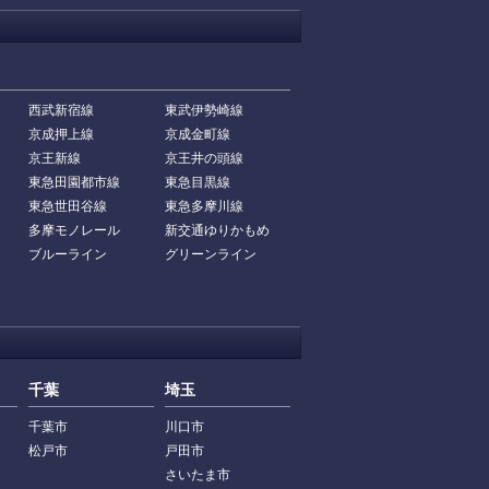
西武新宿線
東武伊勢崎線
京成押上線
京成金町線
京王新線
京王井の頭線
東急田園都市線
東急目黒線
東急世田谷線
東急多摩川線
多摩モノレール
新交通ゆりかもめ
ブルーライン
グリーンライン
千葉
埼玉
千葉市
川口市
松戸市
戸田市
さいたま市