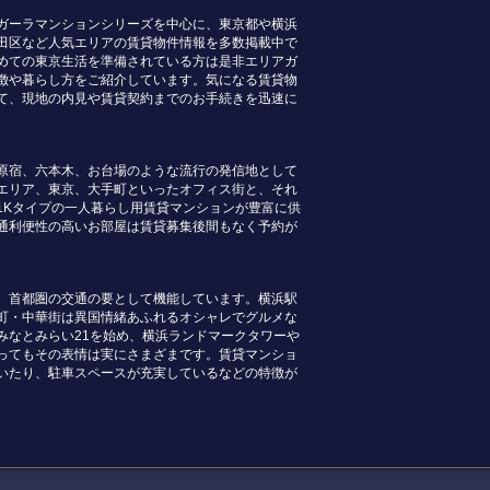
ガーラマンションシリーズを中心に、東京都や横浜
田区など人気エリアの賃貸物件情報を多数掲載中で
めての東京生活を準備されている方は是非エリアガ
徴や暮らし方をご紹介しています。気になる賃貸物
て、現地の内見や賃貸契約までのお手続きを迅速に
原宿、六本木、お台場のような流行の発信地として
エリア、東京、大手町といったオフィス街と、それ
1Kタイプの一人暮らし用賃貸マンションが豊富に供
通利便性の高いお部屋は賃貸募集後間もなく予約が
、首都圏の交通の要として機能しています。横浜駅
町・中華街は異国情緒あふれるオシャレでグルメな
みなとみらい21を始め、横浜ランドマークタワーや
ってもその表情は実にさまざまです。賃貸マンショ
いたり、駐車スペースが充実しているなどの特徴が