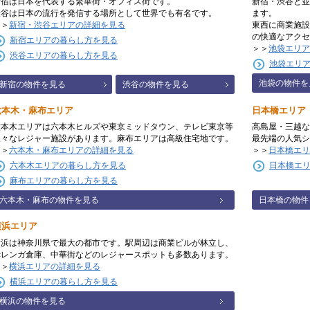
新宿は日本を代表する繁華街・オフィス街です。
新宿・渋谷と並
渋谷は日本の流行を発信する場所として世界でも有名です。
ます。
＞＞
新宿・渋谷エリアの詳細を見る
東西に商業施設
の快適なアクセ
新宿エリアの暮らし方を見る
＞＞
池袋エリア
渋谷エリアの暮らし方を見る
池袋エリ
池袋の物件を
新宿の物件を見る
渋谷の物件を見る
六本木・麻布エリア
日本橋エリア
六本木エリアは六本木ヒルズや東京ミッドタウン、テレビ東京等
高島屋・三越な
様々なレジャー施設があります。麻布エリアは高級住宅地です。
最先端の人気シ
＞＞
六本木・麻布エリアの詳細を見る
＞＞
日本橋エリ
六本木エリアの暮らし方を見る
日本橋エ
麻布エリアの暮らし方を見る
六本木・麻布の物件を見る
日本橋の物件
横浜エリア
横浜は神奈川県で最大の都市です。駅周辺は商業ビルが林立し、
赤レンガ倉庫、中華街などのレジャースポットも多数あります。
＞＞
横浜エリアの詳細を見る
横浜エリアの暮らし方を見る
横浜の物件を見る