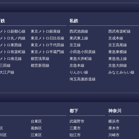
下鉄
私鉄
メトロ副都心線
東京メトロ銀座線
西武池袋線
西武有楽町線
メトロ丸ノ内線
東京メトロ日比谷線
東武東上線
京成本線
メトロ東西線
東京メトロ千代田線
京王線
京王高尾線
メトロ有楽町線
東京メトロ半蔵門線
小田急小田原線
東急東横線
メトロ南北線
都営浅草線
東急大井町線
東急池上線
三田線
都営新宿線
京急本線
京急大師線
大江戸線
りんかい線
みなとみらい線
埼玉高速鉄道線
都下
神奈川
台東区
武蔵野市
横浜市
区
葛飾区
三鷹市
厚木市
川区
江東区
狛江市
川崎市