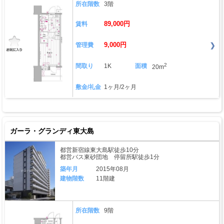
所在階数
3階
89,000円
賃料
9,000円
管理費
2
間取り
1K
面積
20m
敷金/礼金
1ヶ月/2ヶ月
ガーラ・グランディ東大島
都営新宿線東大島駅徒歩10分
都営バス東砂団地 停留所駅徒歩1分
築年月
2015年08月
建物階数
11階建
所在階数
9階