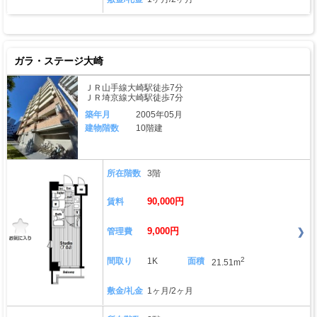
ガラ・ステージ大崎
ＪＲ山手線大崎駅徒歩7分
ＪＲ埼京線大崎駅徒歩7分
築年月
2005年05月
建物階数
10階建
所在階数
3階
90,000円
賃料
9,000円
管理費
2
間取り
1K
面積
21.51m
敷金/礼金
1ヶ月/2ヶ月