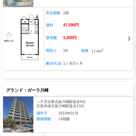
所在階数
2階
47,000円
賃料
5,000円
管理費
2
間取り
1R
面積
17.4m
敷金/礼金
1ヶ月/2ヶ月
グランド・ガーラ川崎
ＪＲ京浜東北線川崎駅徒歩8分
京急本線京急川崎駅徒歩13分
築年月
2014年01月
建物階数
14階建