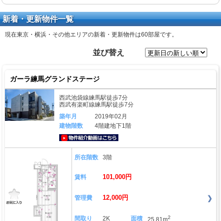
新着・更新物件一覧
現在東京・横浜・その他エリアの新着・更新物件は
60部屋
です。
並び替え
ガーラ練馬グランドステージ
西武池袋線練馬駅徒歩7分
西武有楽町線練馬駅徒歩7分
築年月
2019年02月
建物階数
4階建地下1階
動画はこちら
所在階数
3階
101,000円
賃料
12,000円
管理費
2
間取り
2K
面積
25.81m