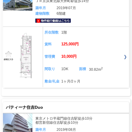
ＪＲ京浜東北線大井町駅徒歩14分
築年月
2019年07月
建物階数
6階建
動画はこちら
所在階数
1階
125,000円
賃料
10,000円
管理費
2
間取り
1DK
面積
30.82m
敷金/礼金
1ヶ月/2ヶ月
パティーナ住吉Duo
東京メトロ半蔵門線住吉駅徒歩10分
都営新宿線住吉駅徒歩10分
築年月
2019年08月