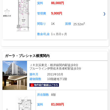
88,000円
賃料
9,000円
管理費
2
間取り
1K
面積
25.52m
敷金/礼金
1ヶ月/2ヶ月
ガーラ・プレシャス横濱関内
ＪＲ京浜東北・根岸線関内駅徒歩9分
ブルーライン伊勢佐木長者町駅徒歩3分
築年月
2011年10月
建物階数
10階建地下1階
動画はこちら
所在階数
8階
83,000円
賃料