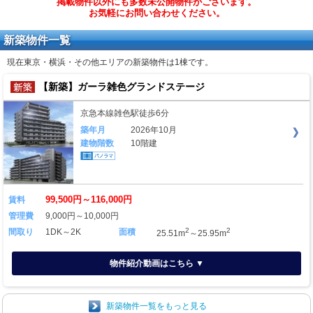
掲載物件以外にも多数未公開物件がございます。
お気軽にお問い合わせください。
新築物件一覧
現在東京・横浜・その他エリアの新築物件は
1棟
です。
【新築】ガーラ雑色グランドステージ
京急本線雑色駅徒歩6分
築年月
2026年10月
建物階数
10階建
99,500円～116,000円
賃料
管理費
9,000円～10,000円
2
2
間取り
1DK～2K
面積
25.51m
～25.95m
物件紹介動画はこちら ▼
新築物件一覧をもっと見る