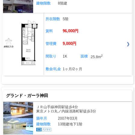
建物階数
8階建
所在階数
5階
96,000円
賃料
9,000円
管理費
2
間取り
1K
面積
25.8m
敷金/礼金
1ヶ月/2ヶ月
グランド・ガーラ神田
ＪＲ山手線神田駅徒歩4分
東京メトロ丸ノ内線淡路町駅徒歩3分
築年月
2007年03月
建物階数
13階建地下1階