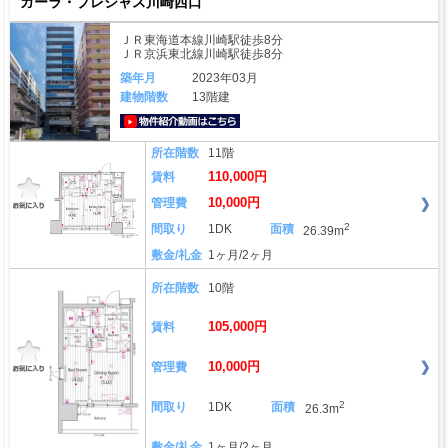
ガーラ・プレシャス川崎西口
ＪＲ東海道本線川崎駅徒歩8分
ＪＲ京浜東北線川崎駅徒歩8分
築年月
2023年03月
建物階数
13階建
動画はこちら
所在階数
11階
110,000円
賃料
10,000円
管理費
2
間取り
1DK
面積
26.39m
敷金/礼金
1ヶ月/2ヶ月
所在階数
10階
105,000円
賃料
10,000円
管理費
2
間取り
1DK
面積
26.3m
敷金/礼金
1ヶ月/2ヶ月