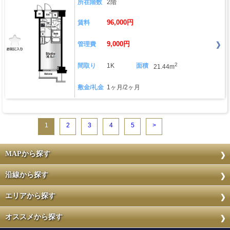
所在階数
2階
96,000円
賃料
9,000円
管理費
2
間取り
1K
面積
21.44m
敷金/礼金
1ヶ月/2ヶ月
1
2
3
4
5
>
MAPから探す
沿線から探す
エリアから探す
オススメから探す