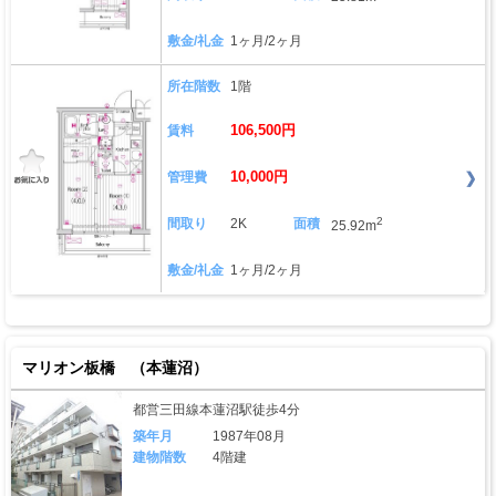
敷金/礼金
1ヶ月/2ヶ月
所在階数
1階
106,500円
賃料
10,000円
管理費
2
間取り
2K
面積
25.92m
敷金/礼金
1ヶ月/2ヶ月
マリオン板橋 （本蓮沼）
都営三田線本蓮沼駅徒歩4分
築年月
1987年08月
建物階数
4階建