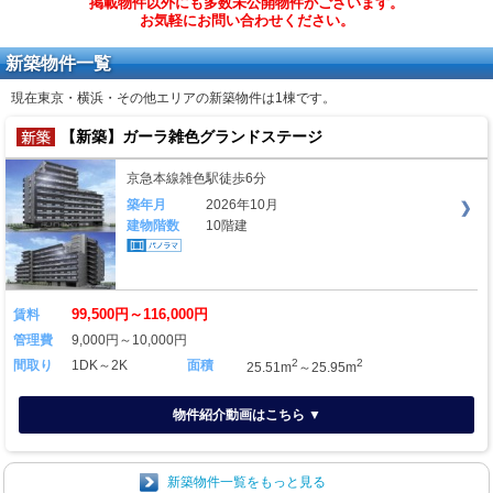
掲載物件以外にも多数未公開物件がございます。
お気軽にお問い合わせください。
新築物件一覧
現在東京・横浜・その他エリアの新築物件は
1棟
です。
【新築】ガーラ雑色グランドステージ
京急本線雑色駅徒歩6分
築年月
2026年10月
建物階数
10階建
99,500円～116,000円
賃料
管理費
9,000円～10,000円
2
2
間取り
1DK～2K
面積
25.51m
～25.95m
物件紹介動画はこちら ▼
新築物件一覧をもっと見る