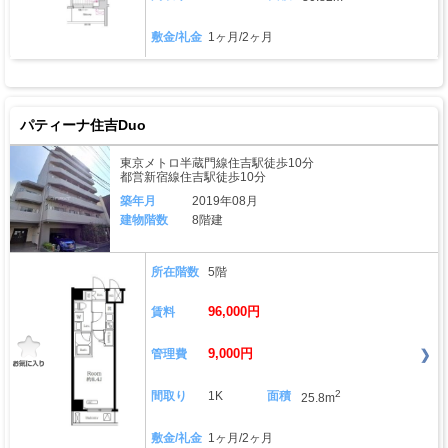
敷金/礼金
1ヶ月/2ヶ月
パティーナ住吉Duo
東京メトロ半蔵門線住吉駅徒歩10分
都営新宿線住吉駅徒歩10分
築年月
2019年08月
建物階数
8階建
所在階数
5階
96,000円
賃料
9,000円
管理費
2
間取り
1K
面積
25.8m
敷金/礼金
1ヶ月/2ヶ月