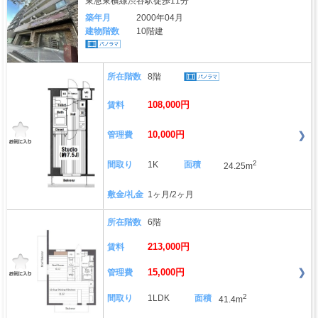
東急東横線渋谷駅徒歩11分
築年月
2000年04月
建物階数
10階建
所在階数
8階
108,000円
賃料
10,000円
管理費
2
間取り
1K
面積
24.25m
敷金/礼金
1ヶ月/2ヶ月
所在階数
6階
213,000円
賃料
15,000円
管理費
2
間取り
1LDK
面積
41.4m