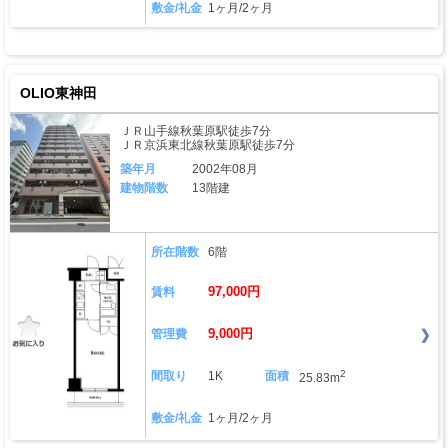
敷金/礼金
1ヶ月/2ヶ月
OLIO東神田
ＪＲ山手線秋葉原駅徒歩7分
ＪＲ京浜東北線秋葉原駅徒歩7分
築年月
2002年08月
建物階数
13階建
所在階数
6階
97,000円
賃料
9,000円
管理費
2
間取り
1K
面積
25.83m
敷金/礼金
1ヶ月/2ヶ月