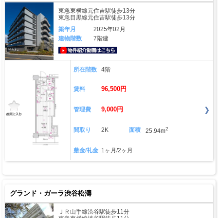
東急東横線元住吉駅徒歩13分
東急目黒線元住吉駅徒歩13分
築年月
2025年02月
建物階数
7階建
動画はこちら
所在階数
4階
96,500円
賃料
9,000円
管理費
2
間取り
2K
面積
25.94m
敷金/礼金
1ヶ月/2ヶ月
グランド・ガーラ渋谷松濤
ＪＲ山手線渋谷駅徒歩11分