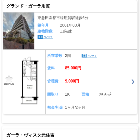
グランド・ガーラ用賀
東急田園都市線用賀駅徒歩6分
築年月
2001年03月
建物階数
11階建
所在階数
2階
85,000円
賃料
9,000円
管理費
2
間取り
1K
面積
25.6m
敷金/礼金
1ヶ月/2ヶ月
ガーラ・ヴィスタ元住吉