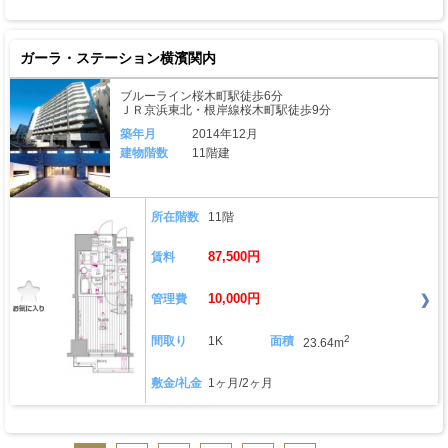
ガーラ・ステーション横濱関内
ブルーライン桜木町駅徒歩6分
ＪＲ京浜東北・根岸線桜木町駅徒歩9分
築年月
2014年12月
建物階数
11階建
所在階数
11階
87,500円
賃料
10,000円
管理費
2
間取り
1K
面積
23.64m
敷金/礼金
1ヶ月/2ヶ月