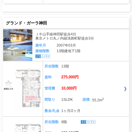
グランド・ガーラ神田
ＪＲ山手線神田駅徒歩4分
東京メトロ丸ノ内線淡路町駅徒歩3分
築年月
2007年03月
建物階数
13階建地下1階
所在階数
13階
275,000円
賃料
10,000円
管理費
2
間取り
1SLDK
面積
55.2m
敷金/礼金
1ヶ月/2ヶ月
所在階数
9階