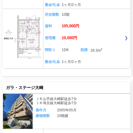
敷金/礼金
1ヶ月/2ヶ月
所在階数
10階
105,000円
賃料
10,000円
管理費
2
間取り
1DK
面積
26.3m
敷金/礼金
1ヶ月/2ヶ月
ガラ・ステージ大崎
ＪＲ山手線大崎駅徒歩7分
ＪＲ埼京線大崎駅徒歩7分
築年月
2005年05月
建物階数
10階建