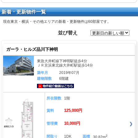
新着・更新物件一覧
現在東京・横浜・その他エリアの新着・更新物件は
60部屋
です。
並び替え
ガーラ・ヒルズ品川下神明
東急大井町線下神明駅徒歩4分
ＪＲ京浜東北線大井町駅徒歩14分
築年月
2019年07月
建物階数
6階建
動画はこちら
所在階数
1階
125,000円
賃料
10,000円
管理費
2
間取り
1DK
面積
30.82m