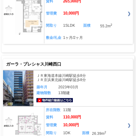
265,000円
賃料
10,000円
管理費
2
間取り
1SLDK
面積
55.2m
敷金/礼金
1ヶ月/2ヶ月
ガーラ・プレシャス川崎西口
ＪＲ東海道本線川崎駅徒歩8分
ＪＲ京浜東北線川崎駅徒歩8分
築年月
2023年03月
建物階数
13階建
動画はこちら
所在階数
11階
110,000円
賃料
10,000円
管理費
2
間取り
1DK
面積
26.39m