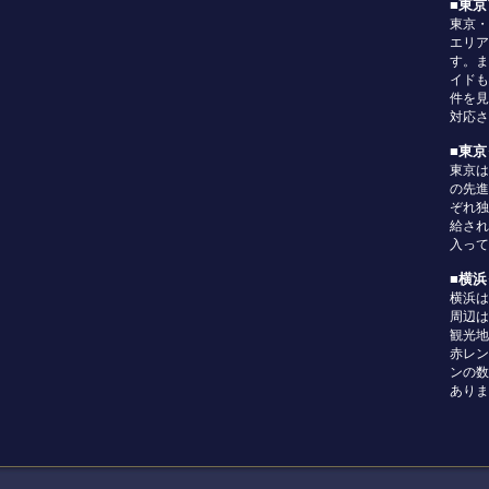
■東
東京・
エリア
す。ま
イドも
件を見
対応さ
■東
東京は
の先進
ぞれ独
給され
入って
■横
横浜は
周辺は
観光地
赤レン
ンの数
ありま