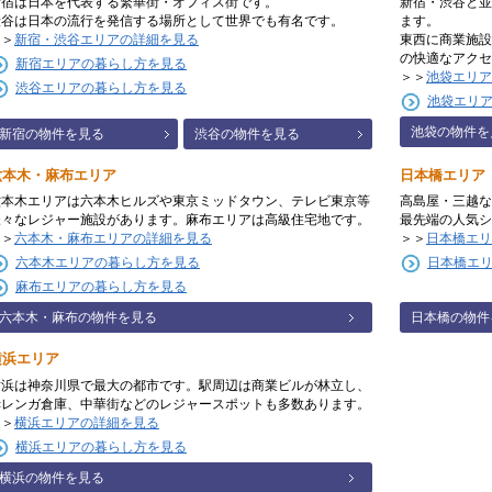
新宿は日本を代表する繁華街・オフィス街です。
新宿・渋谷と並
渋谷は日本の流行を発信する場所として世界でも有名です。
ます。
＞＞
新宿・渋谷エリアの詳細を見る
東西に商業施設
の快適なアクセ
新宿エリアの暮らし方を見る
＞＞
池袋エリア
渋谷エリアの暮らし方を見る
池袋エリ
池袋の物件を
新宿の物件を見る
渋谷の物件を見る
六本木・麻布エリア
日本橋エリア
六本木エリアは六本木ヒルズや東京ミッドタウン、テレビ東京等
高島屋・三越な
様々なレジャー施設があります。麻布エリアは高級住宅地です。
最先端の人気シ
＞＞
六本木・麻布エリアの詳細を見る
＞＞
日本橋エリ
六本木エリアの暮らし方を見る
日本橋エ
麻布エリアの暮らし方を見る
六本木・麻布の物件を見る
日本橋の物件
横浜エリア
横浜は神奈川県で最大の都市です。駅周辺は商業ビルが林立し、
赤レンガ倉庫、中華街などのレジャースポットも多数あります。
＞＞
横浜エリアの詳細を見る
横浜エリアの暮らし方を見る
横浜の物件を見る