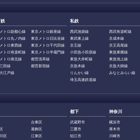
下鉄
私鉄
メトロ副都心線
東京メトロ銀座線
西武池袋線
西武有楽町線
メトロ丸ノ内線
東京メトロ日比谷線
東武東上線
京成本線
メトロ東西線
東京メトロ千代田線
京王線
京王高尾線
メトロ有楽町線
東京メトロ半蔵門線
小田急小田原線
東急東横線
メトロ南北線
都営浅草線
東急大井町線
東急池上線
三田線
都営新宿線
京急本線
京急大師線
大江戸線
りんかい線
みなとみらい線
埼玉高速鉄道線
都下
神奈川
台東区
武蔵野市
横浜市
区
葛飾区
三鷹市
厚木市
川区
江東区
狛江市
川崎市