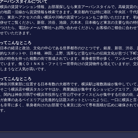
京アーバンスタイルについて
横浜の賃貸マンション情報、お部屋探しなら東京アーバンスタイルで。高級賃貸の
の地図・沿線から賃貸情報を検索できます。東京都内では特に港区・中央区・千代
た、東京へアクセスの良い横浜や川崎の賃貸マンションもご参照いただけます。初
併せてご覧ください。新宿、渋谷、池袋、六本木、日本橋など東京の主要な街の特
つけたら、電話かメールで弊社へお問い合わせください。お客様のご都合に合わせ
せていただきます。
京ってこんなところ
日本の経済と政治、文化の中心である世界都市のひとつです。銀座、新宿、渋谷、
的なスポットや、日本橋、神田、上野、浅草など昔ながらの伝統文化が息づく下町
自の特色を持った複数の街で形成されています。単身者世帯が多く、ワンルームや
ています。働くＤＩＮＫＳ・ファミリー世帯向けの賃貸物件も増えていますが、交
しまうなど人気が高いです。
浜ってこんなところ
神奈川県東部に位置する日本有数の大都市です。横浜駅は複数路線が集中していて
そごう横浜店や横浜タカシマヤほか、商業施設が集中するショッピングエリア、元
、関内は神奈川県庁や横浜市役所など官公庁やオフィスビルが集中する行政の街、
ガ倉庫のあるベイエリアは先進的な話題スポットといったように、一口に横浜と言
も非常に多く、単身者向けのお部屋でも東京に比べて専有面積が広めに確保されて
す。