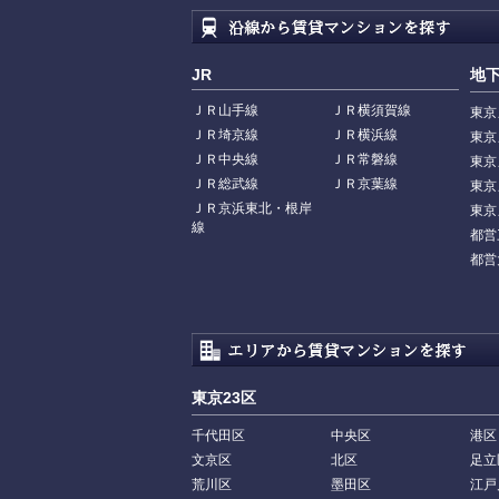
JR
地
ＪＲ山手線
ＪＲ横須賀線
東京
ＪＲ埼京線
ＪＲ横浜線
東京
ＪＲ中央線
ＪＲ常磐線
東京
ＪＲ総武線
ＪＲ京葉線
東京
ＪＲ京浜東北・根岸
東京
線
都営
都営
東京23区
千代田区
中央区
港区
文京区
北区
足立
荒川区
墨田区
江戸