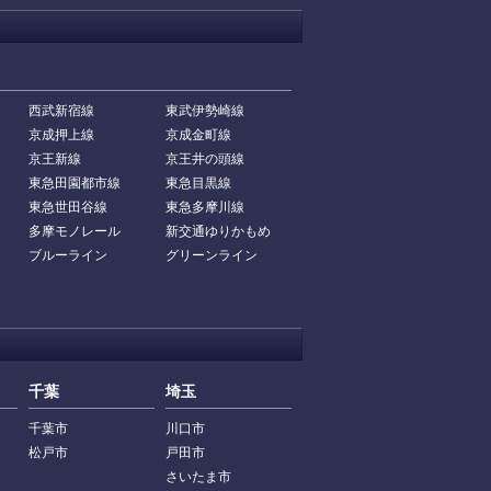
西武新宿線
東武伊勢崎線
京成押上線
京成金町線
京王新線
京王井の頭線
東急田園都市線
東急目黒線
東急世田谷線
東急多摩川線
多摩モノレール
新交通ゆりかもめ
ブルーライン
グリーンライン
千葉
埼玉
千葉市
川口市
松戸市
戸田市
さいたま市