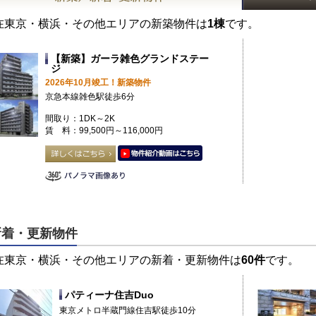
在東京・横浜・その他エリアの新築物件は
1棟
です。
【新築】ガーラ雑色グランドステー
ジ
2026年10月竣工！新築物件
京急本線雑色駅徒歩6分
間取り：1DK～2K
賃 料：99,500円～116,000円
新着・更新物件
在東京・横浜・その他エリアの新着・更新物件は
60件
です。
パティーナ住吉Duo
東京メトロ半蔵門線住吉駅徒歩10分