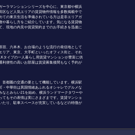
ガーラマンションシリーズを中心に、東京都や横浜
田区など人気エリアの賃貸物件情報を多数掲載中で
めての東京生活を準備されている方は是非エリアガ
徴や暮らし方をご紹介しています。気になる賃貸物
て、現地の内見や賃貸契約までのお手続きを迅速に
原宿、六本木、お台場のような流行の発信地として
エリア、東京、大手町といったオフィス街と、それ
1Kタイプの一人暮らし用賃貸マンションが豊富に供
通利便性の高いお部屋は賃貸募集後間もなく予約が
、首都圏の交通の要として機能しています。横浜駅
町・中華街は異国情緒あふれるオシャレでグルメな
みなとみらい21を始め、横浜ランドマークタワーや
ってもその表情は実にさまざまです。賃貸マンショ
いたり、駐車スペースが充実しているなどの特徴が