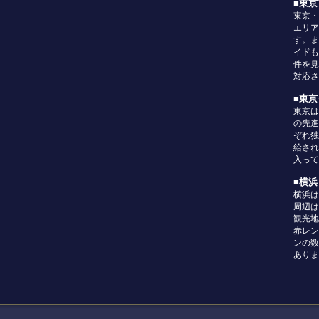
■東
東京・
エリア
す。ま
イドも
件を見
対応さ
■東
東京は
の先進
ぞれ独
給され
入って
■横
横浜は
周辺は
観光地
赤レン
ンの数
ありま