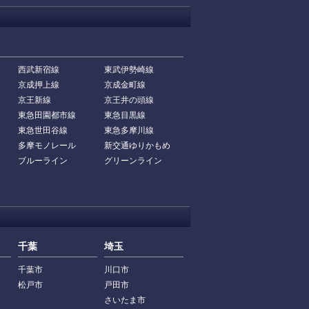
西武新宿線
東武伊勢崎線
京成押上線
京成金町線
京王新線
京王井の頭線
東急田園都市線
東急目黒線
東急世田谷線
東急多摩川線
多摩モノレール
新交通ゆりかもめ
ブルーライン
グリーンライン
千葉
埼玉
千葉市
川口市
松戸市
戸田市
さいたま市