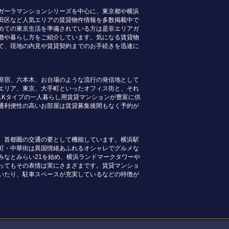
ガーラマンションシリーズを中心に、東京都や横浜
田区など人気エリアの賃貸物件情報を多数掲載中で
めての東京生活を準備されている方は是非エリアガ
徴や暮らし方をご紹介しています。気になる賃貸物
て、現地の内見や賃貸契約までのお手続きを迅速に
原宿、六本木、お台場のような流行の発信地として
エリア、東京、大手町といったオフィス街と、それ
1Kタイプの一人暮らし用賃貸マンションが豊富に供
通利便性の高いお部屋は賃貸募集後間もなく予約が
、首都圏の交通の要として機能しています。横浜駅
町・中華街は異国情緒あふれるオシャレでグルメな
みなとみらい21を始め、横浜ランドマークタワーや
ってもその表情は実にさまざまです。賃貸マンショ
いたり、駐車スペースが充実しているなどの特徴が