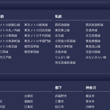
下鉄
私鉄
メトロ副都心線
東京メトロ銀座線
西武池袋線
西武有楽町線
メトロ丸ノ内線
東京メトロ日比谷線
東武東上線
京成本線
メトロ東西線
東京メトロ千代田線
京王線
京王高尾線
メトロ有楽町線
東京メトロ半蔵門線
小田急小田原線
東急東横線
メトロ南北線
都営浅草線
東急大井町線
東急池上線
三田線
都営新宿線
京急本線
京急大師線
大江戸線
りんかい線
みなとみらい線
埼玉高速鉄道線
都下
神奈川
台東区
武蔵野市
横浜市
区
葛飾区
三鷹市
厚木市
川区
江東区
狛江市
川崎市