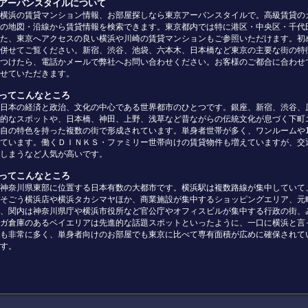
京アーバンスタイルについて
横浜の賃貸マンション情報、お部屋探しなら東京アーバンスタイルで。高級賃貸の
の地図・沿線から賃貸情報を検索できます。東京都内では特に港区・中央区・千代
た、東京へアクセスの良い横浜や川崎の賃貸マンションもご参照いただけます。初
併せてご覧ください。新宿、渋谷、池袋、六本木、日本橋など東京の主要な街の特
つけたら、電話かメールで弊社へお問い合わせください。お客様のご都合に合わせ
せていただきます。
京ってこんなところ
日本の経済と政治、文化の中心である世界都市のひとつです。銀座、新宿、渋谷、
的なスポットや、日本橋、神田、上野、浅草など昔ながらの伝統文化が息づく下町
自の特色を持った複数の街で形成されています。単身者世帯が多く、ワンルームや
ています。働くＤＩＮＫＳ・ファミリー世帯向けの賃貸物件も増えていますが、交
しまうなど人気が高いです。
浜ってこんなところ
神奈川県東部に位置する日本有数の大都市です。横浜駅は複数路線が集中していて
そごう横浜店や横浜タカシマヤほか、商業施設が集中するショッピングエリア、元
、関内は神奈川県庁や横浜市役所など官公庁やオフィスビルが集中する行政の街、
ガ倉庫のあるベイエリアは先進的な話題スポットといったように、一口に横浜と言
も非常に多く、単身者向けのお部屋でも東京に比べて専有面積が広めに確保されて
す。