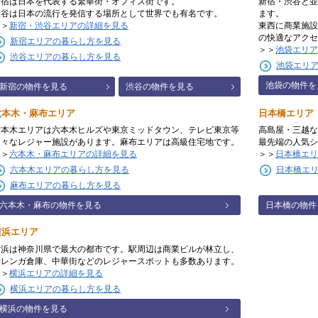
新宿は日本を代表する繁華街・オフィス街です。
新宿・渋谷と並
渋谷は日本の流行を発信する場所として世界でも有名です。
ます。
＞＞
新宿・渋谷エリアの詳細を見る
東西に商業施設
の快適なアクセ
新宿エリアの暮らし方を見る
＞＞
池袋エリア
渋谷エリアの暮らし方を見る
池袋エリ
池袋の物件を
新宿の物件を見る
渋谷の物件を見る
六本木・麻布エリア
日本橋エリア
六本木エリアは六本木ヒルズや東京ミッドタウン、テレビ東京等
高島屋・三越な
様々なレジャー施設があります。麻布エリアは高級住宅地です。
最先端の人気シ
＞＞
六本木・麻布エリアの詳細を見る
＞＞
日本橋エリ
六本木エリアの暮らし方を見る
日本橋エ
麻布エリアの暮らし方を見る
六本木・麻布の物件を見る
日本橋の物件
横浜エリア
横浜は神奈川県で最大の都市です。駅周辺は商業ビルが林立し、
赤レンガ倉庫、中華街などのレジャースポットも多数あります。
＞＞
横浜エリアの詳細を見る
横浜エリアの暮らし方を見る
横浜の物件を見る