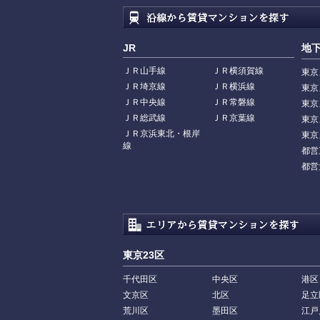
JR
地
ＪＲ山手線
ＪＲ横須賀線
東京
ＪＲ埼京線
ＪＲ横浜線
東京
ＪＲ中央線
ＪＲ常磐線
東京
ＪＲ総武線
ＪＲ京葉線
東京
ＪＲ京浜東北・根岸
東京
線
都営
都営
東京23区
千代田区
中央区
港区
文京区
北区
足立
荒川区
墨田区
江戸