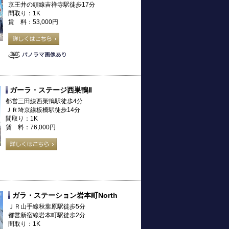
京王井の頭線吉祥寺駅徒歩17分
間取り：1K
賃 料：53,000円
ガーラ・ステージ西巣鴨Ⅱ
都営三田線西巣鴨駅徒歩4分
ＪＲ埼京線板橋駅徒歩14分
間取り：1K
賃 料：76,000円
ガラ・ステーション岩本町North
ＪＲ山手線秋葉原駅徒歩5分
都営新宿線岩本町駅徒歩2分
間取り：1K