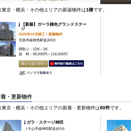
在東京・横浜・その他エリアの新築物件は
1棟
です。
【新築】ガーラ雑色グランドステー
ジ
2026年10月竣工！新築物件
京急本線雑色駅徒歩6分
間取り：1DK～2K
賃 料：99,500円～116,000円
新着・更新物件
在東京・横浜・その他エリアの新着・更新物件は
60件
です。
ガラ・ステージ神田
ＪＲ山手線神田駅徒歩5分