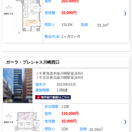
265,000円
賃料
10,000円
管理費
2
間取り
1SLDK
面積
55.2m
敷金/礼金
1ヶ月/2ヶ月
ガーラ・プレシャス川崎西口
ＪＲ東海道本線川崎駅徒歩8分
ＪＲ京浜東北線川崎駅徒歩8分
築年月
2023年03月
建物階数
13階建
動画はこちら
所在階数
11階
110,000円
賃料
10,000円
管理費
2
間取り
1DK
面積
26.39m