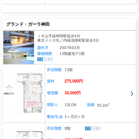
グランド・ガーラ神田
ＪＲ山手線神田駅徒歩4分
東京メトロ丸ノ内線淡路町駅徒歩3分
築年月
2007年03月
建物階数
13階建地下1階
所在階数
13階
275,000円
賃料
10,000円
管理費
2
間取り
1SLDK
面積
55.2m
敷金/礼金
1ヶ月/2ヶ月
所在階数
9階