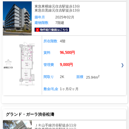
東急東横線元住吉駅徒歩13分
東急目黒線元住吉駅徒歩13分
築年月
2025年02月
建物階数
7階建
動画はこちら
所在階数
4階
96,500円
賃料
9,000円
管理費
2
間取り
2K
面積
25.94m
敷金/礼金
1ヶ月/2ヶ月
グランド・ガーラ渋谷松濤
ＪＲ山手線渋谷駅徒歩11分