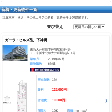
新着・更新物件一覧
現在東京・横浜・その他エリアの新着・更新物件は
60部屋
です。
並び替え
ガーラ・ヒルズ品川下神明
東急大井町線下神明駅徒歩4分
ＪＲ京浜東北線大井町駅徒歩14分
築年月
2019年07月
建物階数
6階建
動画はこちら
所在階数
1階
125,000円
賃料
10,000円
管理費
2
間取り
1DK
面積
30.82m