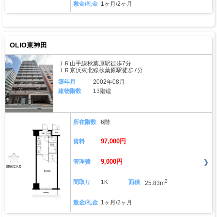
敷金/礼金
1ヶ月/2ヶ月
OLIO東神田
ＪＲ山手線秋葉原駅徒歩7分
ＪＲ京浜東北線秋葉原駅徒歩7分
築年月
2002年08月
建物階数
13階建
所在階数
6階
97,000円
賃料
9,000円
管理費
2
間取り
1K
面積
25.83m
敷金/礼金
1ヶ月/2ヶ月