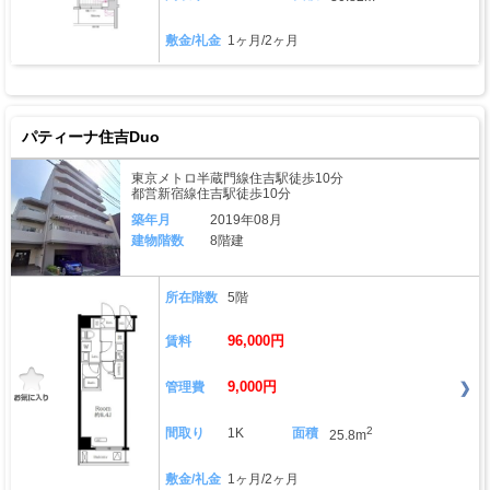
敷金/礼金
1ヶ月/2ヶ月
パティーナ住吉Duo
東京メトロ半蔵門線住吉駅徒歩10分
都営新宿線住吉駅徒歩10分
築年月
2019年08月
建物階数
8階建
所在階数
5階
96,000円
賃料
9,000円
管理費
2
間取り
1K
面積
25.8m
敷金/礼金
1ヶ月/2ヶ月