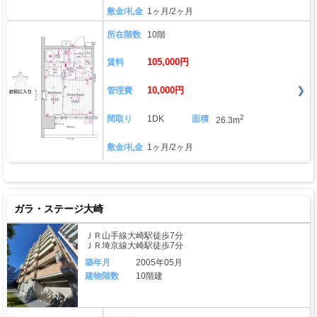
敷金/礼金
1ヶ月/2ヶ月
所在階数
10階
105,000円
賃料
10,000円
管理費
2
間取り
1DK
面積
26.3m
敷金/礼金
1ヶ月/2ヶ月
ガラ・ステージ大崎
ＪＲ山手線大崎駅徒歩7分
ＪＲ埼京線大崎駅徒歩7分
築年月
2005年05月
建物階数
10階建