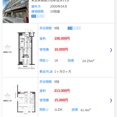
東急東横線渋谷駅徒歩11分
築年月
2000年04月
建物階数
10階建
所在階数
8階
108,000円
賃料
10,000円
管理費
2
間取り
1K
面積
24.25m
敷金/礼金
1ヶ月/2ヶ月
所在階数
6階
213,000円
賃料
15,000円
管理費
2
間取り
1LDK
面積
41.4m