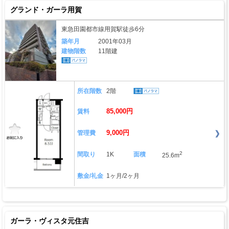
グランド・ガーラ用賀
東急田園都市線用賀駅徒歩6分
築年月
2001年03月
建物階数
11階建
所在階数
2階
85,000円
賃料
9,000円
管理費
2
間取り
1K
面積
25.6m
敷金/礼金
1ヶ月/2ヶ月
ガーラ・ヴィスタ元住吉