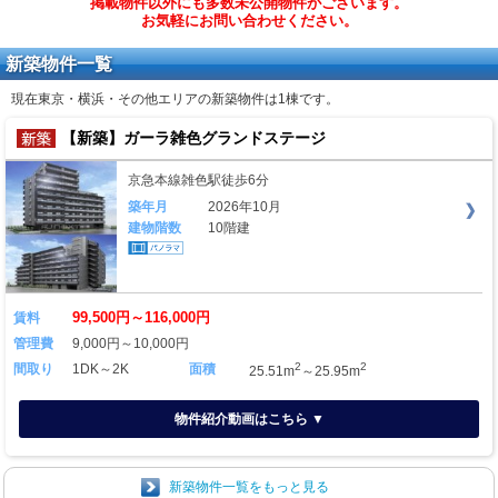
掲載物件以外にも多数未公開物件がございます。
お気軽にお問い合わせください。
新築物件一覧
現在東京・横浜・その他エリアの新築物件は
1棟
です。
【新築】ガーラ雑色グランドステージ
京急本線雑色駅徒歩6分
築年月
2026年10月
建物階数
10階建
99,500円～116,000円
賃料
管理費
9,000円～10,000円
2
2
間取り
1DK～2K
面積
25.51m
～25.95m
物件紹介動画はこちら ▼
新築物件一覧をもっと見る