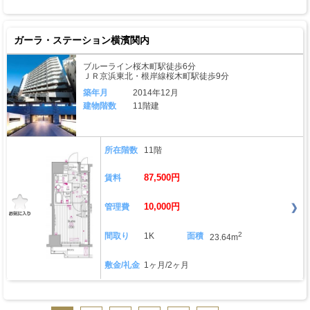
ガーラ・ステーション横濱関内
ブルーライン桜木町駅徒歩6分
ＪＲ京浜東北・根岸線桜木町駅徒歩9分
築年月
2014年12月
建物階数
11階建
所在階数
11階
87,500円
賃料
10,000円
管理費
2
間取り
1K
面積
23.64m
敷金/礼金
1ヶ月/2ヶ月