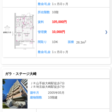
敷金/礼金
1ヶ月/2ヶ月
所在階数
10階
105,000円
賃料
10,000円
管理費
2
間取り
1DK
面積
26.3m
敷金/礼金
1ヶ月/2ヶ月
ガラ・ステージ大崎
ＪＲ山手線大崎駅徒歩7分
ＪＲ埼京線大崎駅徒歩7分
築年月
2005年05月
建物階数
10階建