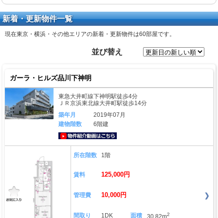
新着・更新物件一覧
現在東京・横浜・その他エリアの新着・更新物件は
60部屋
です。
並び替え
ガーラ・ヒルズ品川下神明
東急大井町線下神明駅徒歩4分
ＪＲ京浜東北線大井町駅徒歩14分
築年月
2019年07月
建物階数
6階建
動画はこちら
所在階数
1階
125,000円
賃料
10,000円
管理費
2
間取り
1DK
面積
30.82m