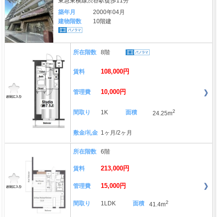
東急東横線渋谷駅徒歩11分
築年月
2000年04月
建物階数
10階建
所在階数
8階
108,000円
賃料
10,000円
管理費
2
間取り
1K
面積
24.25m
敷金/礼金
1ヶ月/2ヶ月
所在階数
6階
213,000円
賃料
15,000円
管理費
2
間取り
1LDK
面積
41.4m