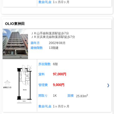
敷金/礼金
1ヶ月/2ヶ月
OLIO東神田
ＪＲ山手線秋葉原駅徒歩7分
ＪＲ京浜東北線秋葉原駅徒歩7分
築年月
2002年08月
建物階数
13階建
所在階数
6階
97,000円
賃料
9,000円
管理費
2
間取り
1K
面積
25.83m
敷金/礼金
1ヶ月/2ヶ月