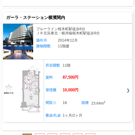
ガーラ・ステーション横濱関内
ブルーライン桜木町駅徒歩6分
ＪＲ京浜東北・根岸線桜木町駅徒歩9分
築年月
2014年12月
建物階数
11階建
所在階数
11階
87,500円
賃料
10,000円
管理費
2
間取り
1K
面積
23.64m
敷金/礼金
1ヶ月/2ヶ月