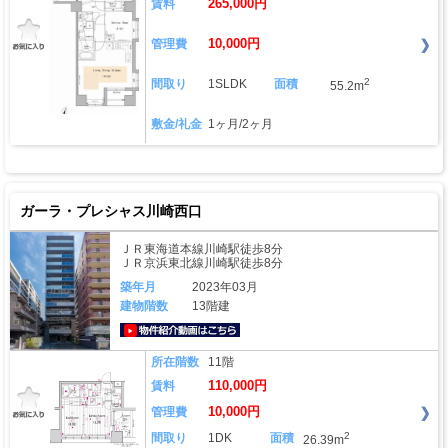
265,000円
賃料
10,000円
管理費
2
間取り
1SLDK
面積
55.2m
敷金/礼金
1ヶ月/2ヶ月
ガーラ・プレシャス川崎西口
ＪＲ東海道本線川崎駅徒歩8分
ＪＲ京浜東北線川崎駅徒歩8分
築年月
2023年03月
建物階数
13階建
動画はこちら
所在階数
11階
110,000円
賃料
10,000円
管理費
2
間取り
1DK
面積
26.39m