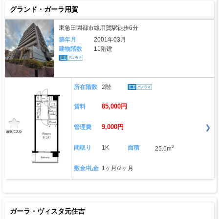
グランド・ガーラ用賀
東急田園都市線用賀駅徒歩6分
築年月
2001年03月
建物階数
11階建
所在階数
2階
85,000円
賃料
9,000円
管理費
2
間取り
1K
面積
25.6m
敷金/礼金
1ヶ月/2ヶ月
ガーラ・ヴィスタ元住吉