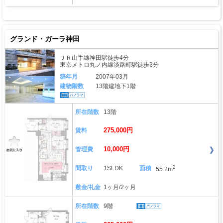
グランド・ガーラ神田
ＪＲ山手線神田駅徒歩4分
東京メトロ丸ノ内線淡路町駅徒歩3分
築年月
2007年03月
建物階数
13階建地下1階
所在階数
13階
275,000円
賃料
10,000円
管理費
2
間取り
1SLDK
面積
55.2m
敷金/礼金
1ヶ月/2ヶ月
所在階数
9階