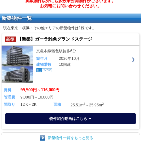
掲載物件以外にも多数未公開物件がございます。
お気軽にお問い合わせください。
新築物件一覧
現在東京・横浜・その他エリアの新築物件は
1棟
です。
【新築】ガーラ雑色グランドステージ
京急本線雑色駅徒歩6分
築年月
2026年10月
建物階数
10階建
99,500円～116,000円
賃料
管理費
9,000円～10,000円
2
2
間取り
1DK～2K
面積
25.51m
～25.95m
物件紹介動画はこちら ▼
新築物件一覧をもっと見る