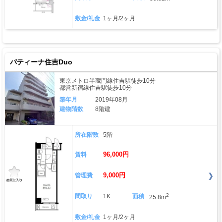
敷金/礼金
1ヶ月/2ヶ月
パティーナ住吉Duo
東京メトロ半蔵門線住吉駅徒歩10分
都営新宿線住吉駅徒歩10分
築年月
2019年08月
建物階数
8階建
所在階数
5階
96,000円
賃料
9,000円
管理費
2
間取り
1K
面積
25.8m
敷金/礼金
1ヶ月/2ヶ月