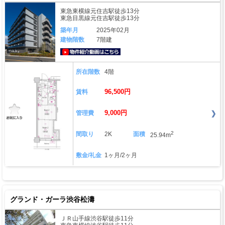
東急東横線元住吉駅徒歩13分
東急目黒線元住吉駅徒歩13分
築年月
2025年02月
建物階数
7階建
動画はこちら
所在階数
4階
96,500円
賃料
9,000円
管理費
2
間取り
2K
面積
25.94m
敷金/礼金
1ヶ月/2ヶ月
グランド・ガーラ渋谷松濤
ＪＲ山手線渋谷駅徒歩11分