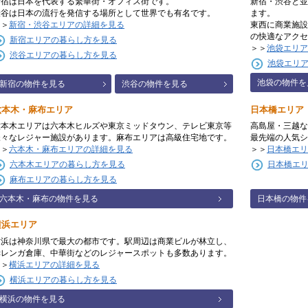
新宿は日本を代表する繁華街・オフィス街です。
新宿・渋谷と並
渋谷は日本の流行を発信する場所として世界でも有名です。
ます。
＞＞
新宿・渋谷エリアの詳細を見る
東西に商業施設
の快適なアクセ
新宿エリアの暮らし方を見る
＞＞
池袋エリア
渋谷エリアの暮らし方を見る
池袋エリ
池袋の物件を
新宿の物件を見る
渋谷の物件を見る
六本木・麻布エリア
日本橋エリア
六本木エリアは六本木ヒルズや東京ミッドタウン、テレビ東京等
高島屋・三越な
様々なレジャー施設があります。麻布エリアは高級住宅地です。
最先端の人気シ
＞＞
六本木・麻布エリアの詳細を見る
＞＞
日本橋エリ
六本木エリアの暮らし方を見る
日本橋エ
麻布エリアの暮らし方を見る
六本木・麻布の物件を見る
日本橋の物件
横浜エリア
横浜は神奈川県で最大の都市です。駅周辺は商業ビルが林立し、
赤レンガ倉庫、中華街などのレジャースポットも多数あります。
＞＞
横浜エリアの詳細を見る
横浜エリアの暮らし方を見る
横浜の物件を見る