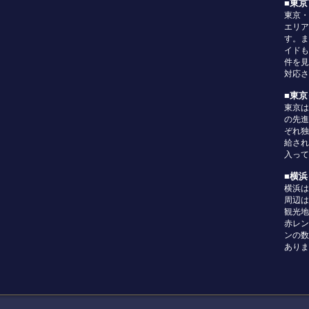
■東
東京・
エリア
す。ま
イドも
件を見
対応さ
■東
東京は
の先進
ぞれ独
給され
入って
■横
横浜は
周辺は
観光地
赤レン
ンの数
ありま