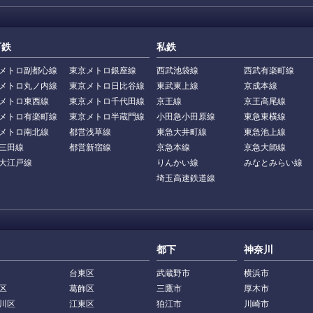
下鉄
私鉄
メトロ副都心線
東京メトロ銀座線
西武池袋線
西武有楽町線
メトロ丸ノ内線
東京メトロ日比谷線
東武東上線
京成本線
メトロ東西線
東京メトロ千代田線
京王線
京王高尾線
メトロ有楽町線
東京メトロ半蔵門線
小田急小田原線
東急東横線
メトロ南北線
都営浅草線
東急大井町線
東急池上線
三田線
都営新宿線
京急本線
京急大師線
大江戸線
りんかい線
みなとみらい線
埼玉高速鉄道線
都下
神奈川
台東区
武蔵野市
横浜市
区
葛飾区
三鷹市
厚木市
川区
江東区
狛江市
川崎市