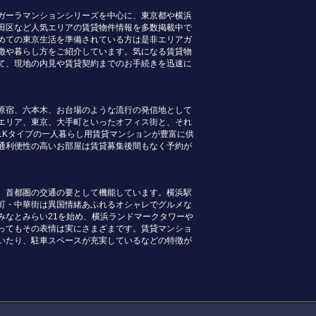
ガーラマンションシリーズを中心に、東京都や横浜
田区など人気エリアの賃貸物件情報を多数掲載中で
めての東京生活を準備されている方は是非エリアガ
徴や暮らし方をご紹介しています。気になる賃貸物
て、現地の内見や賃貸契約までのお手続きを迅速に
原宿、六本木、お台場のような流行の発信地として
エリア、東京、大手町といったオフィス街と、それ
1Kタイプの一人暮らし用賃貸マンションが豊富に供
通利便性の高いお部屋は賃貸募集後間もなく予約が
、首都圏の交通の要として機能しています。横浜駅
町・中華街は異国情緒あふれるオシャレでグルメな
みなとみらい21を始め、横浜ランドマークタワーや
ってもその表情は実にさまざまです。賃貸マンショ
いたり、駐車スペースが充実しているなどの特徴が