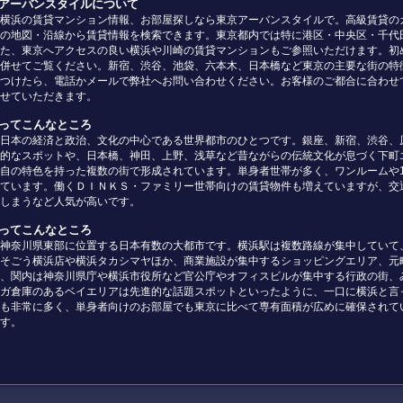
京アーバンスタイルについて
横浜の賃貸マンション情報、お部屋探しなら東京アーバンスタイルで。高級賃貸の
の地図・沿線から賃貸情報を検索できます。東京都内では特に港区・中央区・千代
た、東京へアクセスの良い横浜や川崎の賃貸マンションもご参照いただけます。初
併せてご覧ください。新宿、渋谷、池袋、六本木、日本橋など東京の主要な街の特
つけたら、電話かメールで弊社へお問い合わせください。お客様のご都合に合わせ
せていただきます。
京ってこんなところ
日本の経済と政治、文化の中心である世界都市のひとつです。銀座、新宿、渋谷、
的なスポットや、日本橋、神田、上野、浅草など昔ながらの伝統文化が息づく下町
自の特色を持った複数の街で形成されています。単身者世帯が多く、ワンルームや
ています。働くＤＩＮＫＳ・ファミリー世帯向けの賃貸物件も増えていますが、交
しまうなど人気が高いです。
浜ってこんなところ
神奈川県東部に位置する日本有数の大都市です。横浜駅は複数路線が集中していて
そごう横浜店や横浜タカシマヤほか、商業施設が集中するショッピングエリア、元
、関内は神奈川県庁や横浜市役所など官公庁やオフィスビルが集中する行政の街、
ガ倉庫のあるベイエリアは先進的な話題スポットといったように、一口に横浜と言
も非常に多く、単身者向けのお部屋でも東京に比べて専有面積が広めに確保されて
す。