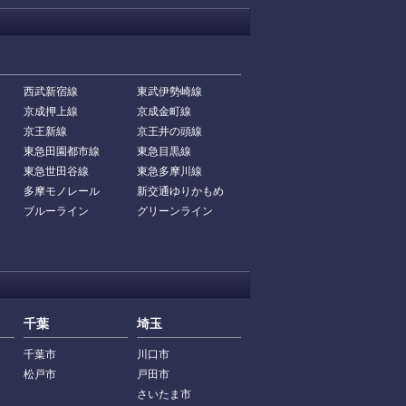
西武新宿線
東武伊勢崎線
京成押上線
京成金町線
京王新線
京王井の頭線
東急田園都市線
東急目黒線
東急世田谷線
東急多摩川線
多摩モノレール
新交通ゆりかもめ
ブルーライン
グリーンライン
千葉
埼玉
千葉市
川口市
松戸市
戸田市
さいたま市