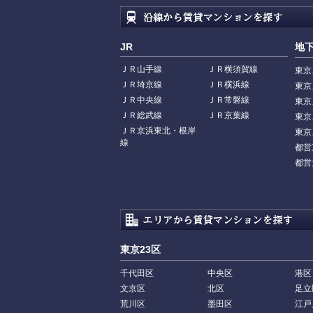
JR
地
ＪＲ山手線
ＪＲ横須賀線
東京
ＪＲ埼京線
ＪＲ横浜線
東京
ＪＲ中央線
ＪＲ常磐線
東京
ＪＲ総武線
ＪＲ京葉線
東京
ＪＲ京浜東北・根岸
東京
線
都営
都営
東京23区
千代田区
中央区
港区
文京区
北区
足立
荒川区
墨田区
江戸